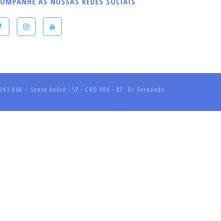
OMPANHE AS NOSSAS REDES SOCIAIS
41-040 – Santo André - SP - CRO 984 - RT: Dr Fernando