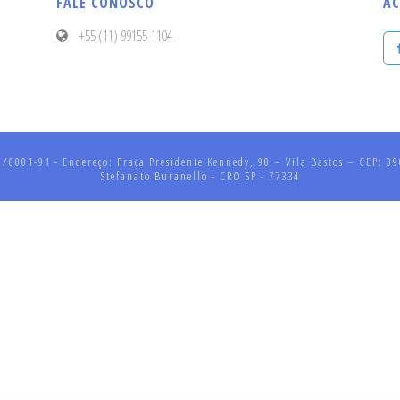
FALE CONOSCO
AC
+55 (11) 99155-1104
001-91 - Endereço: Praça Presidente Kennedy, 90 – Vila Bastos – CEP: 090
Stefanato Buranello - CRO SP - 77334