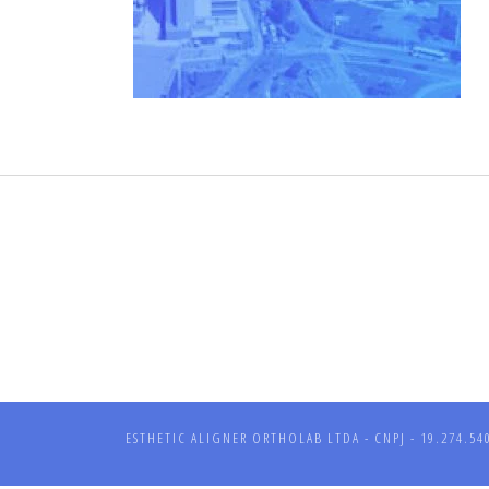
ESTHETIC ALIGNER ORTHOLAB LTDA - CNPJ - 19.274.540/0