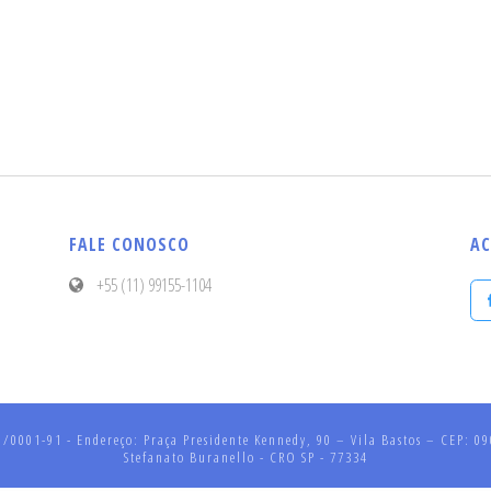
FALE CONOSCO
AC
+55 (11) 99155-1104
001-91 - Endereço: Praça Presidente Kennedy, 90 – Vila Bastos – CEP: 090
Stefanato Buranello - CRO SP - 77334