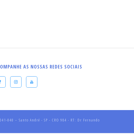
OMPANHE AS NOSSAS REDES SOCIAIS
41-040 – Santo André - SP - CRO 984 - RT: Dr Fernando