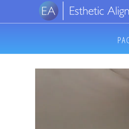
PA
Tocador
de
vídeo