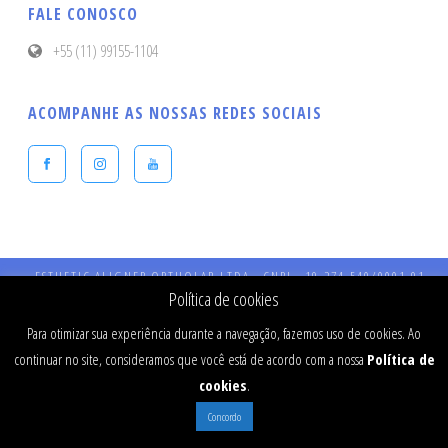
FALE CONOSCO
+55 (11) 99155-1104
ACOMPANHE AS NOSSAS REDES SOCIAIS
ESTHETIC ALIGNER ORTHOLAB LTDA - CNPJ - 19.274.540/0001-91 -
Endereço: Praça Presidente Kennedy, 90 – Vila Bastos – CEP: 09041-040 
Política de cookies
Santo André - SP - CRO 984 - RT: Dr Fernando Stefanato Buranello - CR
SP - 77334
Para otimizar sua experiência durante a navegação, fazemos uso de cookies. Ao
continuar no site, consideramos que você está de acordo com a nossa
Política de
cookies
.
Concordo