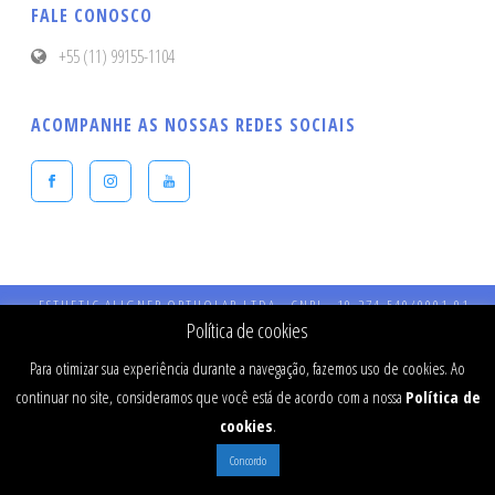
FALE CONOSCO
+55 (11) 99155-1104
ACOMPANHE AS NOSSAS REDES SOCIAIS
ESTHETIC ALIGNER ORTHOLAB LTDA - CNPJ - 19.274.540/0001-91 -
Endereço: Praça Presidente Kennedy, 90 – Vila Bastos – CEP: 09041-040 
Política de cookies
Santo André - SP - CRO 984 - RT: Dr Fernando Stefanato Buranello - CR
SP - 77334
Para otimizar sua experiência durante a navegação, fazemos uso de cookies. Ao
continuar no site, consideramos que você está de acordo com a nossa
Política de
cookies
.
Concordo