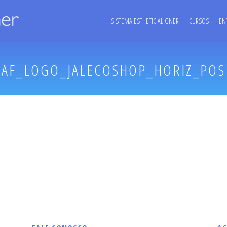
SISTEMA ESTHETIC ALIGNER
CURSOS
EN
AF_LOGO_JALECOSHOP_HORIZ_POS