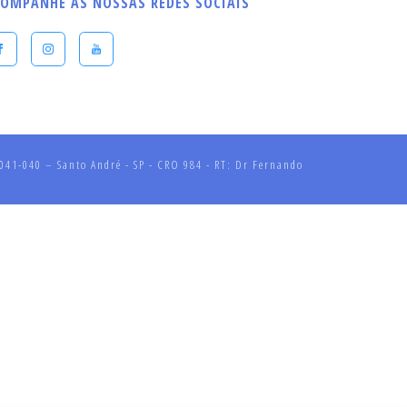
OMPANHE AS NOSSAS REDES SOCIAIS
41-040 – Santo André - SP - CRO 984 - RT: Dr Fernando