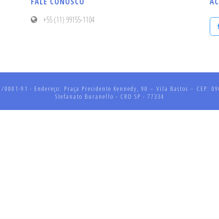
FALE CONOSCO
AC
+55 (11) 99155-1104
001-91 - Endereço: Praça Presidente Kennedy, 90 – Vila Bastos – CEP: 090
Stefanato Buranello - CRO SP - 77334