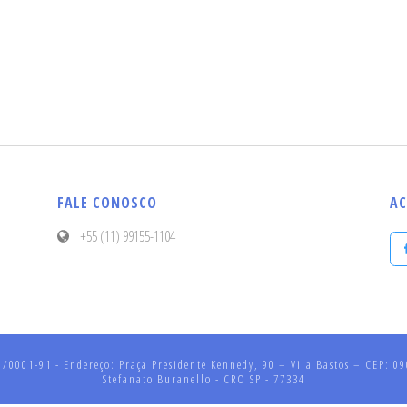
FALE CONOSCO
AC
+55 (11) 99155-1104
001-91 - Endereço: Praça Presidente Kennedy, 90 – Vila Bastos – CEP: 090
Stefanato Buranello - CRO SP - 77334