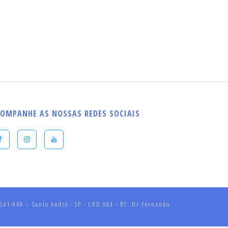
OMPANHE AS NOSSAS REDES SOCIAIS
41-040 – Santo André - SP - CRO 984 - RT: Dr Fernando