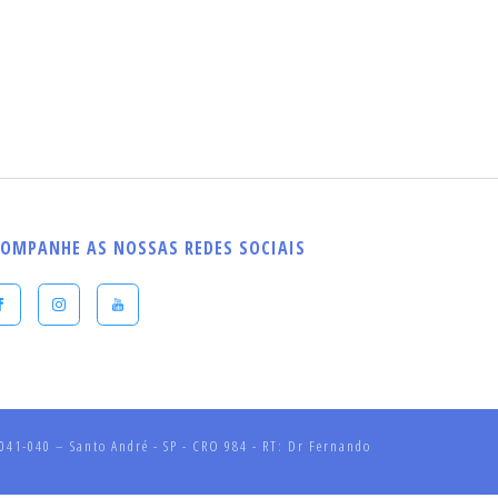
OMPANHE AS NOSSAS REDES SOCIAIS
41-040 – Santo André - SP - CRO 984 - RT: Dr Fernando