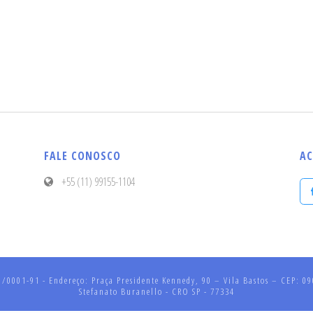
FALE CONOSCO
AC
+55 (11) 99155-1104
001-91 - Endereço: Praça Presidente Kennedy, 90 – Vila Bastos – CEP: 090
Stefanato Buranello - CRO SP - 77334