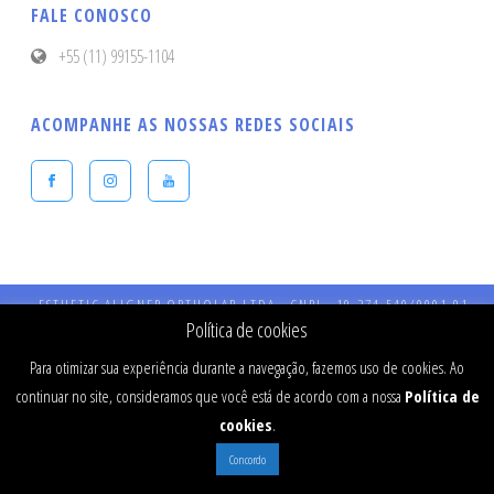
FALE CONOSCO
+55 (11) 99155-1104
ACOMPANHE AS NOSSAS REDES SOCIAIS
ESTHETIC ALIGNER ORTHOLAB LTDA - CNPJ - 19.274.540/0001-91 -
Endereço: Praça Presidente Kennedy, 90 – Vila Bastos – CEP: 09041-040 
Política de cookies
Santo André - SP - CRO 984 - RT: Dr Fernando Stefanato Buranello - CR
SP - 77334
Para otimizar sua experiência durante a navegação, fazemos uso de cookies. Ao
continuar no site, consideramos que você está de acordo com a nossa
Política de
cookies
.
Concordo