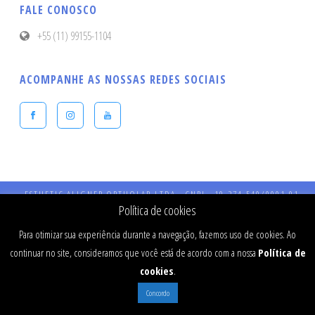
FALE CONOSCO
+55 (11) 99155-1104
ACOMPANHE AS NOSSAS REDES SOCIAIS
ESTHETIC ALIGNER ORTHOLAB LTDA - CNPJ - 19.274.540/0001-91 -
Endereço: Praça Presidente Kennedy, 90 – Vila Bastos – CEP: 09041-040 
Política de cookies
Santo André - SP - CRO 984 - RT: Dr Fernando Stefanato Buranello - CR
SP - 77334
Para otimizar sua experiência durante a navegação, fazemos uso de cookies. Ao
continuar no site, consideramos que você está de acordo com a nossa
Política de
cookies
.
Concordo