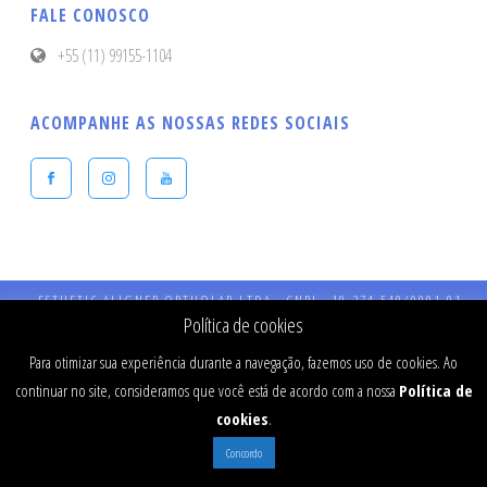
FALE CONOSCO
+55 (11) 99155-1104
ACOMPANHE AS NOSSAS REDES SOCIAIS
ESTHETIC ALIGNER ORTHOLAB LTDA - CNPJ - 19.274.540/0001-91 -
Endereço: Praça Presidente Kennedy, 90 – Vila Bastos – CEP: 09041-040 
Política de cookies
Santo André - SP - CRO 984 - RT: Dr Fernando Stefanato Buranello - CR
SP - 77334
Para otimizar sua experiência durante a navegação, fazemos uso de cookies. Ao
continuar no site, consideramos que você está de acordo com a nossa
Política de
cookies
.
Concordo