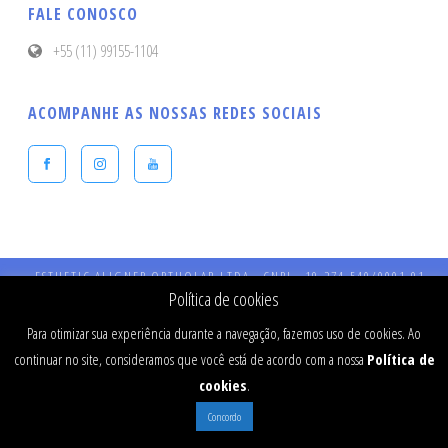
FALE CONOSCO
+55 (11) 99155-1104
ACOMPANHE AS NOSSAS REDES SOCIAIS
ESTHETIC ALIGNER ORTHOLAB LTDA - CNPJ - 19.274.540/0001-91 -
Endereço: Praça Presidente Kennedy, 90 – Vila Bastos – CEP: 09041-040 
Política de cookies
Santo André - SP - CRO 984 - RT: Dr Fernando Stefanato Buranello - CR
SP - 77334
Para otimizar sua experiência durante a navegação, fazemos uso de cookies. Ao
continuar no site, consideramos que você está de acordo com a nossa
Política de
cookies
.
Concordo