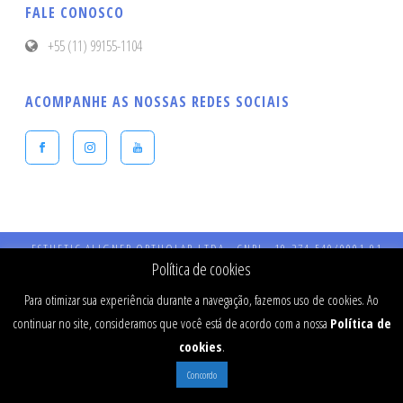
FALE CONOSCO
+55 (11) 99155-1104
ACOMPANHE AS NOSSAS REDES SOCIAIS
ESTHETIC ALIGNER ORTHOLAB LTDA - CNPJ - 19.274.540/0001-91 -
Endereço: Praça Presidente Kennedy, 90 – Vila Bastos – CEP: 09041-040 
Política de cookies
Santo André - SP - CRO 984 - RT: Dr Fernando Stefanato Buranello - CR
SP - 77334
Para otimizar sua experiência durante a navegação, fazemos uso de cookies. Ao
continuar no site, consideramos que você está de acordo com a nossa
Política de
cookies
.
Concordo