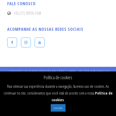
FALE CONOSCO
+55 (11) 99155-1104
ACOMPANHE AS NOSSAS REDES SOCIAIS
ESTHETIC ALIGNER ORTHOLAB LTDA - CNPJ - 19.274.540/0001-91 -
Endereço: Praça Presidente Kennedy, 90 – Vila Bastos – CEP: 09041-040 
Política de cookies
Santo André - SP - CRO 984 - RT: Dr Fernando Stefanato Buranello - CR
SP - 77334
Para otimizar sua experiência durante a navegação, fazemos uso de cookies. Ao
continuar no site, consideramos que você está de acordo com a nossa
Política de
cookies
.
Concordo