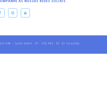
OMPANHE AS NOSSAS REDES SOCIAIS
41-040 – Santo André - SP - CRO 984 - RT: Dr Fernando