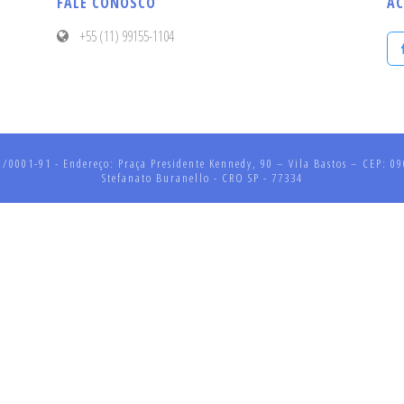
FALE CONOSCO
AC
+55 (11) 99155-1104
001-91 - Endereço: Praça Presidente Kennedy, 90 – Vila Bastos – CEP: 090
Stefanato Buranello - CRO SP - 77334