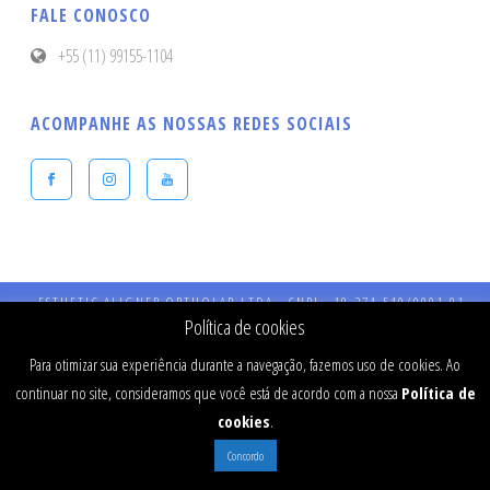
FALE CONOSCO
+55 (11) 99155-1104
ACOMPANHE AS NOSSAS REDES SOCIAIS
ESTHETIC ALIGNER ORTHOLAB LTDA - CNPJ - 19.274.540/0001-91 -
Endereço: Praça Presidente Kennedy, 90 – Vila Bastos – CEP: 09041-040 
Política de cookies
Santo André - SP - CRO 984 - RT: Dr Fernando Stefanato Buranello - CR
SP - 77334
Para otimizar sua experiência durante a navegação, fazemos uso de cookies. Ao
continuar no site, consideramos que você está de acordo com a nossa
Política de
cookies
.
Concordo