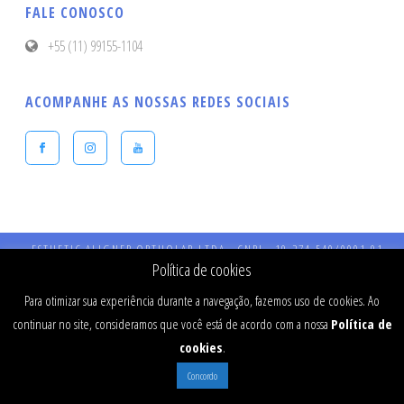
FALE CONOSCO
+55 (11) 99155-1104
ACOMPANHE AS NOSSAS REDES SOCIAIS
ESTHETIC ALIGNER ORTHOLAB LTDA - CNPJ - 19.274.540/0001-91 -
Endereço: Praça Presidente Kennedy, 90 – Vila Bastos – CEP: 09041-040 
Política de cookies
Santo André - SP - CRO 984 - RT: Dr Fernando Stefanato Buranello - CR
SP - 77334
Para otimizar sua experiência durante a navegação, fazemos uso de cookies. Ao
continuar no site, consideramos que você está de acordo com a nossa
Política de
cookies
.
Concordo