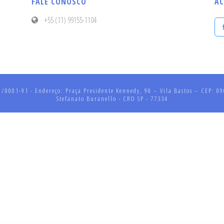
FALE CONOSCO
AC
+55 (11) 99155-1104
001-91 - Endereço: Praça Presidente Kennedy, 90 – Vila Bastos – CEP: 090
Stefanato Buranello - CRO SP - 77334