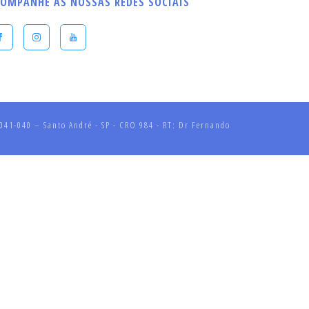
OMPANHE AS NOSSAS REDES SOCIAIS
41-040 – Santo André - SP - CRO 984 - RT: Dr Fernando