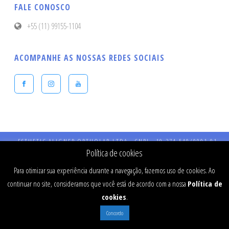
FALE CONOSCO
+55 (11) 99155-1104
ACOMPANHE AS NOSSAS REDES SOCIAIS
ESTHETIC ALIGNER ORTHOLAB LTDA - CNPJ - 19.274.540/0001-91 -
Endereço: Praça Presidente Kennedy, 90 – Vila Bastos – CEP: 09041-040 
Política de cookies
Santo André - SP - CRO 984 - RT: Dr Fernando Stefanato Buranello - CR
SP - 77334
Para otimizar sua experiência durante a navegação, fazemos uso de cookies. Ao
continuar no site, consideramos que você está de acordo com a nossa
Política de
cookies
.
Concordo