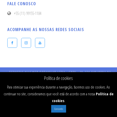
FALE CONOSCO
+55 (11) 99155-1104
ACOMPANHE AS NOSSAS REDES SOCIAIS
ESTHETIC ALIGNER ORTHOLAB LTDA - CNPJ - 19.274.540/0001-91 -
Endereço: Praça Presidente Kennedy, 90 – Vila Bastos – CEP: 09041-040 
Política de cookies
Santo André - SP - CRO 984 - RT: Dr Fernando Stefanato Buranello - CR
SP - 77334
Para otimizar sua experiência durante a navegação, fazemos uso de cookies. Ao
continuar no site, consideramos que você está de acordo com a nossa
Política de
cookies
.
Concordo