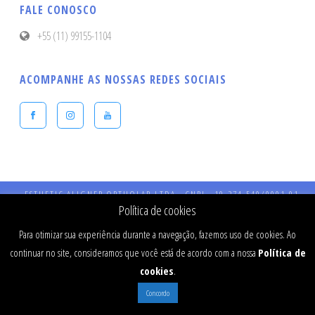
FALE CONOSCO
+55 (11) 99155-1104
ACOMPANHE AS NOSSAS REDES SOCIAIS
ESTHETIC ALIGNER ORTHOLAB LTDA - CNPJ - 19.274.540/0001-91 -
Endereço: Praça Presidente Kennedy, 90 – Vila Bastos – CEP: 09041-040 
Política de cookies
Santo André - SP - CRO 984 - RT: Dr Fernando Stefanato Buranello - CR
SP - 77334
Para otimizar sua experiência durante a navegação, fazemos uso de cookies. Ao
continuar no site, consideramos que você está de acordo com a nossa
Política de
cookies
.
Concordo