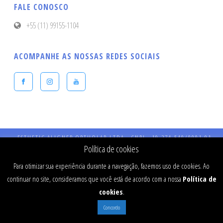
FALE CONOSCO
+55 (11) 99155-1104
ACOMPANHE AS NOSSAS REDES SOCIAIS
ESTHETIC ALIGNER ORTHOLAB LTDA - CNPJ - 19.274.540/0001-91 -
Endereço: Praça Presidente Kennedy, 90 – Vila Bastos – CEP: 09041-040 
Política de cookies
Santo André - SP - CRO 984 - RT: Dr Fernando Stefanato Buranello - CR
SP - 77334
Para otimizar sua experiência durante a navegação, fazemos uso de cookies. Ao
continuar no site, consideramos que você está de acordo com a nossa
Política de
cookies
.
Concordo